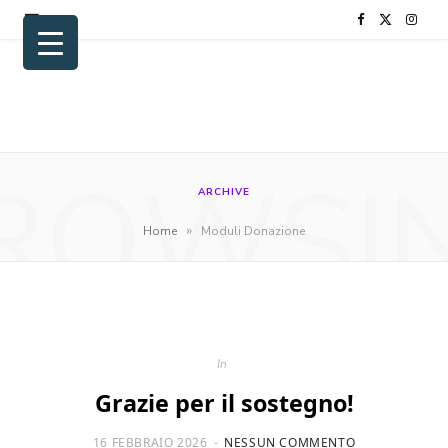
F
X
I
a
(
n
c
T
s
e
w
t
ROWSI
b
i
a
ARCHIVE
o
t
g
»
Home
Moduli Donazione
o
t
r
k
e
a
r
m
In
)
Grazie per il sostegno!
16 FEBBRAIO 2026
NESSUN COMMENTO