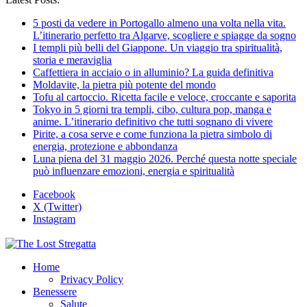
5 posti da vedere in Portogallo almeno una volta nella vita.
L’itinerario perfetto tra Algarve, scogliere e spiagge da sogno
I templi più belli del Giappone. Un viaggio tra spiritualità,
storia e meraviglia
Caffettiera in acciaio o in alluminio? La guida definitiva
Moldavite, la pietra più potente del mondo
Tofu al cartoccio. Ricetta facile e veloce, croccante e saporita
Tokyo in 5 giorni tra templi, cibo, cultura pop, manga e
anime. L’itinerario definitivo che tutti sognano di vivere
Pirite, a cosa serve e come funziona la pietra simbolo di
energia, protezione e abbondanza
Luna piena del 31 maggio 2026. Perché questa notte speciale
può influenzare emozioni, energia e spiritualità
Facebook
X (Twitter)
Instagram
Home
Privacy Policy
Benessere
Salute