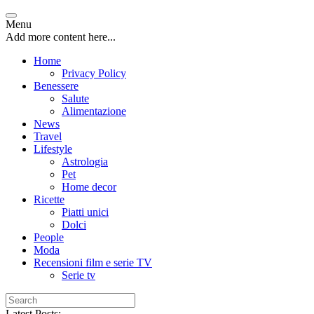
Menu
Add more content here...
Home
Privacy Policy
Benessere
Salute
Alimentazione
News
Travel
Lifestyle
Astrologia
Pet
Home decor
Ricette
Piatti unici
Dolci
People
Moda
Recensioni film e serie TV
Serie tv
Latest Posts: