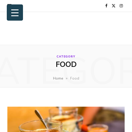
F
X
I
a
(
n
c
T
s
e
w
t
ATEGO
b
i
a
CATEGORY
FOOD
o
t
g
o
t
r
»
Home
Food
k
e
a
r
m
)