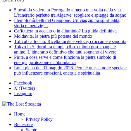
5 posti da vedere in Portogallo almeno una volta nella vita.
L’itinerario perfetto tra Algarve, scogliere e spiagge da sogno
I templi più belli del Giappone. Un viaggio tra spiritualità,
storia e meraviglia
Caffettiera in acciaio o in alluminio? La guida definitiva
Moldavite, la pietra più potente del mondo
Tofu al cartoccio. Ricetta facile e veloce, croccante e saporita
Tokyo in 5 giorni tra templi, cibo, cultura pop, manga e
anime. L’itinerario definitivo che tutti sognano di vivere
Pirite, a cosa serve e come funziona la pietra simbolo di
energia, protezione e abbondanza
Luna piena del 31 maggio 2026. Perché questa notte speciale
può influenzare emozioni, energia e spiritualità
Facebook
X (Twitter)
Instagram
Home
Privacy Policy
Benessere
Salute