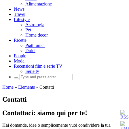
Alimentazione
News
Travel
Lifestyle
Astrologia
Pet
Home decor
Ricette
Piatti unici
Dolci
People
Moda
Recensioni film e serie TV
Serie tv
Search
for:
Home
»
Elements
»
Contatti
Contatti
Contattaci: siamo qui per te!
Hai domande, idee o semplicemente vuoi condividere la tua