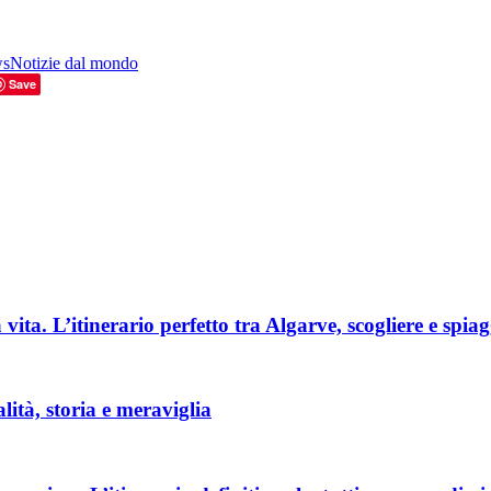
ws
Notizie dal mondo
Save
vita. L’itinerario perfetto tra Algarve, scogliere e spi
lità, storia e meraviglia