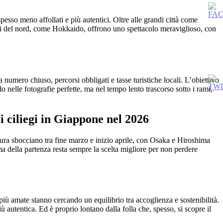
esso meno affollati e più autentici. Oltre alle grandi città come
ioni del nord, come Hokkaido, offrono uno spettacolo meraviglioso, con
umero chiuso, percorsi obbligati e tasse turistiche locali. L’obiettivo
olo nelle fotografie perfette, ma nel tempo lento trascorso sotto i rami,
 ciliegi in Giappone nel 2026
ura sbocciano tra fine marzo e inizio aprile, con Osaka e Hiroshima
ima della partenza resta sempre la scelta migliore per non perdere
più amate stanno cercando un equilibrio tra accoglienza e sostenibilità.
iù autentica. Ed è proprio lontano dalla folla che, spesso, si scopre il