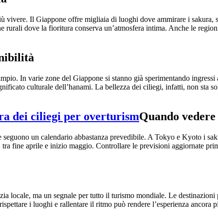
iù vivere. Il Giappone offre migliaia di luoghi dove ammirare i sakura, sp
one rurali dove la fioritura conserva un’atmosfera intima. Anche le reg
nibilità
io. In varie zone del Giappone si stanno già sperimentando ingressi a n
ignificato culturale dell’hanami. La bellezza dei ciliegi, infatti, non sta s
Quando vedere i
ere seguono un calendario abbastanza prevedibile. A Tokyo e Kyoto i sak
, tra fine aprile e inizio maggio. Controllare le previsioni aggiornate pr
zia locale, ma un segnale per tutto il turismo mondiale. Le destinazioni 
rispettare i luoghi e rallentare il ritmo può rendere l’esperienza ancora p