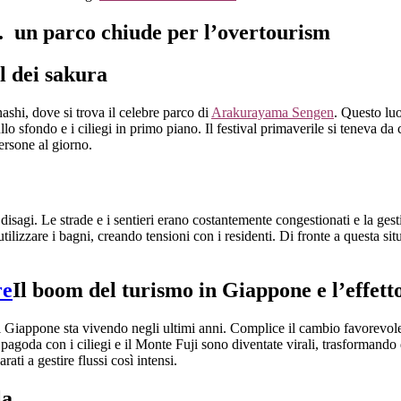
re. un parco chiude per l’overtourism
l dei sakura
nashi, dove si trova il celebre parco di
Arakurayama Sengen
. Questo luo
 sfondo e i ciliegi in primo piano. Il festival primaverile si teneva da c
persone al giorno.
disagi. Le strade e i sentieri erano costantemente congestionati e la ges
ilizzare i bagni, creando tensioni con i residenti. Di fronte a questa situa
Il boom del turismo in Giappone e l’effetto
l Giappone sta vivendo negli ultimi anni. Complice il cambio favorevole 
la pagoda con i ciliegi e il Monte Fuji sono diventate virali, trasformand
ti a gestire flussi così intensi.
la