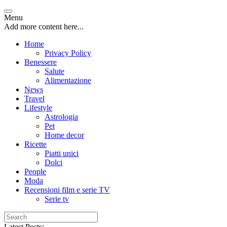
Menu
Add more content here...
Home
Privacy Policy
Benessere
Salute
Alimentazione
News
Travel
Lifestyle
Astrologia
Pet
Home decor
Ricette
Piatti unici
Dolci
People
Moda
Recensioni film e serie TV
Serie tv
Latest Posts: