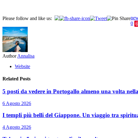
ne
Please follow and like us:
0
Author
Annalisa
Website
Related Posts
5 posti da vedere in Portogallo almeno una volta nella 
6 Agosto 2026
I templi più belli del Giappone. Un viaggio tra spiritua
4 Agosto 2026