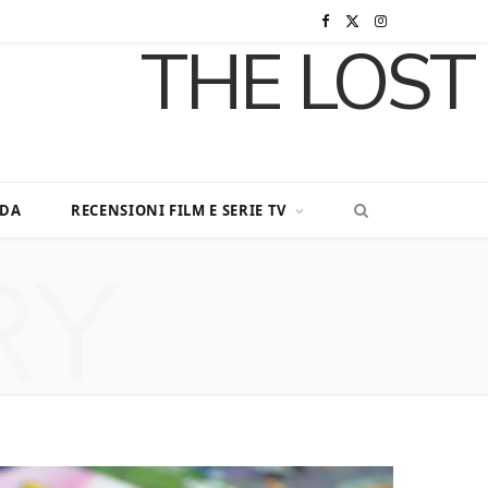
F
X
I
a
(
n
c
T
s
e
w
t
b
i
a
DA
RECENSIONI FILM E SERIE TV
o
t
g
RY
o
t
r
k
e
a
r
m
)