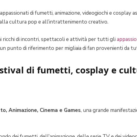
passionati di fumetti, animazione, videogiochi e cosplay as
i alla cultura pop e all’intrattenimento creativo.
icchi di incontri, spettacoli e attività per tutti gli
appassio
n punto di riferimento per migliaia di fan provenienti da tutt
stival di fumetti, cosplay e cu
tto, Animazione, Cinema e Games
, una grande manifestaz
ndo dei fumetti, dell’animazione, delle serie TV e dei video