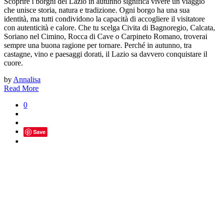
Scoprire i borghi del Lazio in autunno significa vivere un viaggio
che unisce storia, natura e tradizione. Ogni borgo ha una sua
identità, ma tutti condividono la capacità di accogliere il visitatore
con autenticità e calore. Che tu scelga Civita di Bagnoregio, Calcata,
Soriano nel Cimino, Rocca di Cave o Carpineto Romano, troverai
sempre una buona ragione per tornare. Perché in autunno, tra
castagne, vino e paesaggi dorati, il Lazio sa davvero conquistare il
cuore.
by
Annalisa
Read More
0
Save