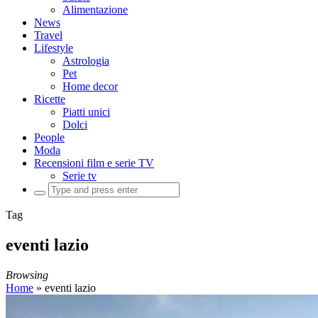
Alimentazione
News
Travel
Lifestyle
Astrologia
Pet
Home decor
Ricette
Piatti unici
Dolci
People
Moda
Recensioni film e serie TV
Serie tv
Search
for:
Tag
eventi lazio
Browsing
Home
»
eventi lazio