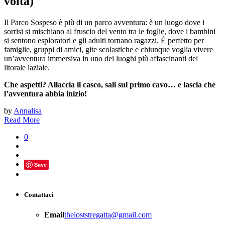
volta)
Il Parco Sospeso è più di un parco avventura: è un luogo dove i
sorrisi si mischiano al fruscio del vento tra le foglie, dove i bambini
si sentono esploratori e gli adulti tornano ragazzi. È perfetto per
famiglie, gruppi di amici, gite scolastiche e chiunque voglia vivere
un’avventura immersiva in uno dei luoghi più affascinanti del
litorale laziale.
Che aspetti? Allaccia il casco, sali sul primo cavo… e lascia che
l’avventura abbia inizio!
by
Annalisa
Read More
0
Save
Contattaci
Email
theloststregatta@gmail.com