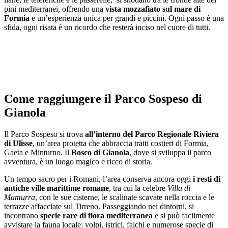
pini mediterranei, offrendo una
vista mozzafiato sul mare di
Formia
e un’esperienza unica per grandi e piccini. Ogni passo è una
sfida, ogni risata è un ricordo che resterà inciso nel cuore di tutti.
Come raggiungere il Parco Sospeso di
Gianola
Il Parco Sospeso si trova
all’interno del Parco Regionale Riviera
di Ulisse
, un’area protetta che abbraccia tratti costieri di Formia,
Gaeta e Minturno. Il
Bosco di Gianola
, dove si sviluppa il parco
avventura, è un luogo magico e ricco di storia.
Un tempo sacro per i Romani, l’area conserva ancora oggi
i resti di
antiche ville marittime romane
, tra cui la celebre
Villa di
Mamurra
, con le sue cisterne, le scalinate scavate nella roccia e le
terrazze affacciate sul Tirreno. Passeggiando nei dintorni, si
incontrano
specie rare di flora mediterranea
e si può facilmente
avvistare la fauna locale: volpi, istrici, falchi e numerose specie di