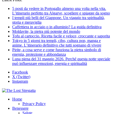
5 posti da vedere in Portogallo almeno una volta nella vita.
L’itinerario perfetto tra Algarve, scogliere e spiagge da sogno
I templi più belli del Giappone. Un viaggio tra spiritualità,
storia e meraviglia
Caffettiera in acciaio o in alluminio? La guida definitiva
Moldavite, la pietra più potente del mondo
Tofu al cartoccio. Ricetta facile e veloce, croccante e saporita
Tokyo in 5 giorni tra templi, cibo, cultura pop, manga e
anime. L’itinerario definitivo che tutti sognano di vivere
Pirite, a cosa serve e come funziona la pietra simbolo di
energia, protezione e abbondanza
Luna piena del 31 maggio 2026. Perché questa notte speciale
può influenzare emozioni, energia e spiritualità
Facebook
X (Twitter)
Instagram
Home
Privacy Policy
Benessere
Salute