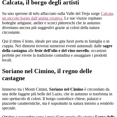
Calcata, il borgo degli artisti
Su uno sperone di tufo affacciato sulla Valle del Treja sorge
Calcata,
un piccolo borgo dall’anima creativa.
Le sue viuzze ospitano
botteghe artigiane, atelier e scorci pittoreschi che in autunno
diventano ancora più suggestivi grazie ai colori della natura
circostante.
Qui il ritmo è lento, ideale per una gita fuori porta in famiglia o in
coppia. Nei dintorni troverai numerosi eventi autunnali: dalle
sagre
della castagna
alle
feste dell’olio e del vino novello
, occasioni
perfette per vivere la tradizione contadina e assaggiare i prodotti
locali.
Soriano nel Cimino, il regno delle
castagne
Immerso tra i Monti Cimini,
Soriano nel Cimino
è circondato da
una delle faggete più belle del Lazio, che in autunno si trasforma in
uno spettacolo di colori. Il borgo custodisce chiese, palazzi e
piazzette caratteristiche, ma è soprattutto la natura intorno a renderlo
speciale.
Ottobre e novembre sono i mesi d’oro grazie alla storica
Sagra delle