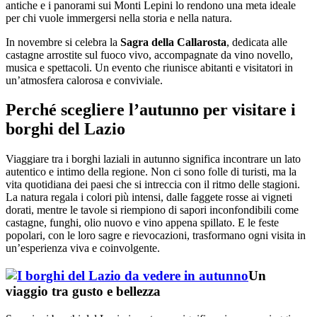
antiche e i panorami sui Monti Lepini lo rendono una meta ideale
per chi vuole immergersi nella storia e nella natura.
In novembre si celebra la
Sagra della Callarosta
, dedicata alle
castagne arrostite sul fuoco vivo, accompagnate da vino novello,
musica e spettacoli. Un evento che riunisce abitanti e visitatori in
un’atmosfera calorosa e conviviale.
Perché scegliere l’autunno per visitare i
borghi del Lazio
Viaggiare tra i borghi laziali in autunno significa incontrare un lato
autentico e intimo della regione. Non ci sono folle di turisti, ma la
vita quotidiana dei paesi che si intreccia con il ritmo delle stagioni.
La natura regala i colori più intensi, dalle faggete rosse ai vigneti
dorati, mentre le tavole si riempiono di sapori inconfondibili come
castagne, funghi, olio nuovo e vino appena spillato. E le feste
popolari, con le loro sagre e rievocazioni, trasformano ogni visita in
un’esperienza viva e coinvolgente.
Un
viaggio tra gusto e bellezza