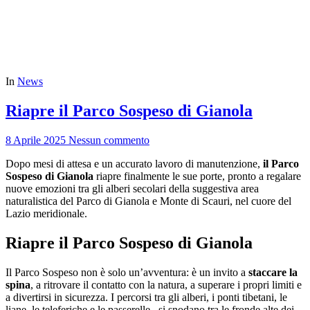
In
News
Riapre il Parco Sospeso di Gianola
8 Aprile 2025
Nessun commento
Dopo mesi di attesa e un accurato lavoro di manutenzione,
il Parco
Sospeso di Gianola
riapre finalmente le sue porte, pronto a regalare
nuove emozioni tra gli alberi secolari della suggestiva area
naturalistica del Parco di Gianola e Monte di Scauri, nel cuore del
Lazio meridionale.
Riapre il Parco Sospeso di Gianola
Il Parco Sospeso non è solo un’avventura: è un invito a
staccare la
spina
, a ritrovare il contatto con la natura, a superare i propri limiti e
a divertirsi in sicurezza. I percorsi tra gli alberi, i ponti tibetani, le
liane, le teleferiche e le passerelle, si snodano tra le fronde alte dei