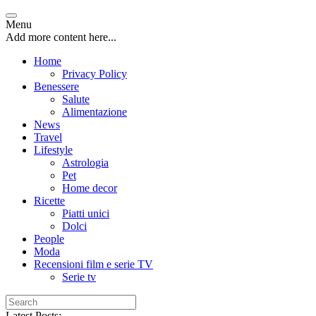
Menu
Add more content here...
Home
Privacy Policy
Benessere
Salute
Alimentazione
News
Travel
Lifestyle
Astrologia
Pet
Home decor
Ricette
Piatti unici
Dolci
People
Moda
Recensioni film e serie TV
Serie tv
Latest Posts: