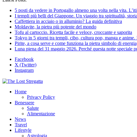
5 posti da vedere in Portogallo almeno una volta nella vita. L’it
I templi più belli del Giappone. Un viaggio tra spiritualità, stori
Caffettiera in acciaio o in alluminio? La guida definitiva
Moldavite, la pietra più potente del mondo
Tofu al cartoccio. Ricetta facile e veloce, croccante e saporita
Tokyo in 5 giorni tra templi, cibo, cultura pop, manga e anime. L
Pirite, a cosa serve e come funziona la pietra simbolo di energ
Luna piena del 31 maggio 2026. Perché questa notte speciale può
Facebook
X (Twitter)
Instagram
Home
Privacy Policy
Benessere
Salute
Alimentazione
News
Travel
Lifestyle
Astrologia