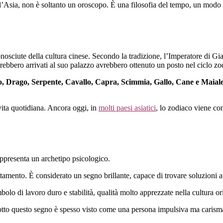
ll’Asia, non è soltanto un oroscopo. È una filosofia del tempo, un modo 
nosciute della cultura cinese. Secondo la tradizione, l’Imperatore di Gia
arebbero arrivati al suo palazzo avrebbero ottenuto un posto nel ciclo zo
o, Drago, Serpente, Cavallo, Capra, Scimmia, Gallo, Cane e Maiale
 vita quotidiana. Ancora oggi, in
molti paesi asiatici
, lo zodiaco viene con
rappresenta un archetipo psicologico.
attamento. È considerato un segno brillante, capace di trovare soluzioni an
bolo di lavoro duro e stabilità, qualità molto apprezzate nella cultura or
e sotto questo segno è spesso visto come una persona impulsiva ma carism