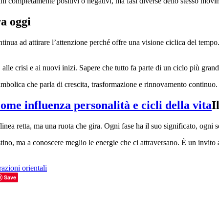
nni completamente positivi o negativi, ma fasi diverse dello stesso mov
ra oggi
inua ad attirare l’attenzione perché offre una visione ciclica del tempo.
e crisi e ai nuovi inizi. Sapere che tutto fa parte di un ciclo più grande
mbolica che parla di crescita, trasformazione e rinnovamento continuo.
I
inea retta, ma una ruota che gira. Ogni fase ha il suo significato, ogni 
stino, ma a conoscere meglio le energie che ci attraversano. È un invito 
razioni orientali
Save