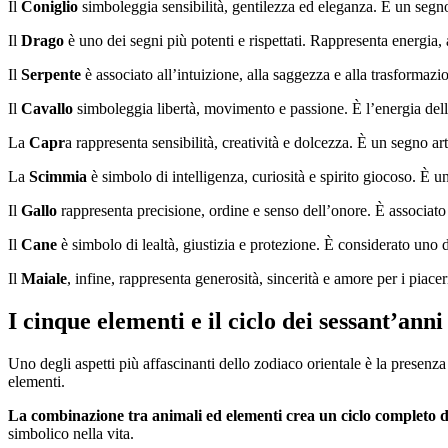
Il
Coniglio
simboleggia sensibilità, gentilezza ed eleganza. È un segno 
Il
Drago
è uno dei segni più potenti e rispettati. Rappresenta energia,
Il
Serpente
è associato all’intuizione, alla saggezza e alla trasformazio
Il
Cavallo
simboleggia libertà, movimento e passione. È l’energia del
La
Capr
a rappresenta sensibilità, creatività e dolcezza. È un segno art
La
Scimmia
è simbolo di intelligenza, curiosità e spirito giocoso. È 
Il
Gallo
rappresenta precisione, ordine e senso dell’onore. È associato 
Il
Cane
è simbolo di lealtà, giustizia e protezione. È considerato uno d
Il
Maiale
, infine, rappresenta generosità, sincerità e amore per i piace
I cinque elementi e il ciclo dei sessant’anni
Uno degli aspetti più affascinanti dello zodiaco orientale è la presenza
elementi.
La combinazione tra animali ed elementi crea un ciclo completo d
simbolico nella vita.