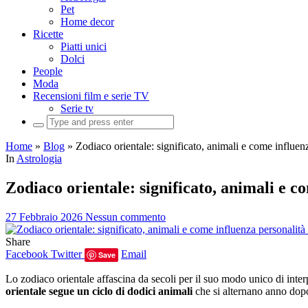
Pet
Home decor
Ricette
Piatti unici
Dolci
People
Moda
Recensioni film e serie TV
Serie tv
Search
for:
Home
»
Blog
»
Zodiaco orientale: significato, animali e come influenza
In
Astrologia
Zodiaco orientale: significato, animali e co
27 Febbraio 2026
Nessun commento
Share
Facebook
Twitter
Email
Save
Lo zodiaco orientale affascina da secoli per il suo modo unico di inter
orientale segue un ciclo di dodici animali
che si alternano anno dopo 