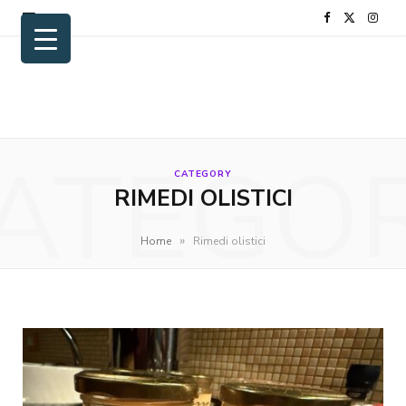
F
X
I
a
(
n
c
T
s
e
w
t
ATEGO
b
i
a
CATEGORY
RIMEDI OLISTICI
o
t
g
o
t
r
»
Home
Rimedi olistici
k
e
a
r
m
)